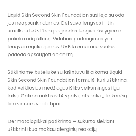
Liquid Skin Second Skin Foundation susilieja su oda
jos neapsunkindamas. Dėl savo lengvos ir itin
smulkios tekstūros pagrindas lengvai išsilygina ir
palieka odą šilkinę. Vidutinis padengimas yra
lengvai reguliuojamas. UVB kremai nuo saulės
padeda apsaugoti epidermį.
Stikliniame buteliuke su lašintuvu išlaikoma Liquid
Skin Second Skin Foundation formulė, kuri užtikrina,
kad veikliosios medžiagos išliks veiksmingos ilgą
laiką. Galima rinktis iš 14 spalvų atspalvių, tinkančių
kiekvienam veido tipui.
Dermatologiškai patikrinta = sukurta siekiant
užtikrinti kuo mažiau alerginių reakcijų.