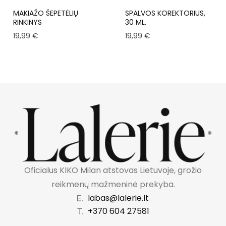
MAKIAŽO ŠEPETĖLIŲ
SPALVOS KOREKTORIUS,
RINKINYS
30 ML.
19,99
€
19,99
€
Oficialus KIKO Milan atstovas Lietuvoje, grožio
reikmenų mažmeninė prekyba.
labas@lalerie.lt
+370 604 27581