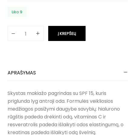
Liko 9
Į KREPŠELĮ
APRAŠYMAS
Skystas makiažo pagrindas su SPF 15, kuris
priglunda lyg antroji oda. Formulės veikliosios
medžiagos pasižymi daugybe savybių: hialurono
rūgštis padeda drėkinti odą, vitaminas C ir
resveratrolis padeda išlaikyti odos elastingumą, o
kreatinas padeda išlaikyti odą švelnią.