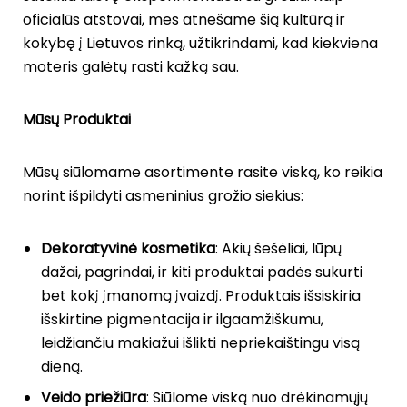
oficialūs atstovai, mes atnešame šią kultūrą ir
kokybę į Lietuvos rinką, užtikrindami, kad kiekviena
moteris galėtų rasti kažką sau.
Mūsų Produktai
Mūsų siūlomame asortimente rasite viską, ko reikia
norint išpildyti asmeninius grožio siekius:
Dekoratyvinė kosmetika
: Akių šešėliai, lūpų
dažai, pagrindai, ir kiti produktai padės sukurti
bet kokį įmanomą įvaizdį. Produktais išsiskiria
išskirtine pigmentacija ir ilgaamžiškumu,
leidžiančiu makiažui išlikti nepriekaištingu visą
dieną.
Veido priežiūra
: Siūlome viską nuo drėkinamųjų