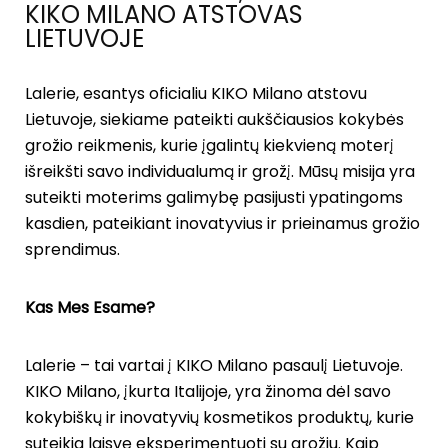
KIKO MILANO ATSTOVAS
LIETUVOJE
Lalerie, esantys oficialiu KIKO Milano atstovu
Lietuvoje, siekiame pateikti aukščiausios kokybės
grožio reikmenis, kurie įgalintų kiekvieną moterį
išreikšti savo individualumą ir grožį. Mūsų misija yra
suteikti moterims galimybę pasijusti ypatingoms
kasdien, pateikiant inovatyvius ir prieinamus grožio
sprendimus.
Kas Mes Esame?
Lalerie – tai vartai į KIKO Milano pasaulį Lietuvoje.
KIKO Milano, įkurta Italijoje, yra žinoma dėl savo
kokybiškų ir inovatyvių kosmetikos produktų, kurie
suteikia laisvę eksperimentuoti su grožiu. Kaip