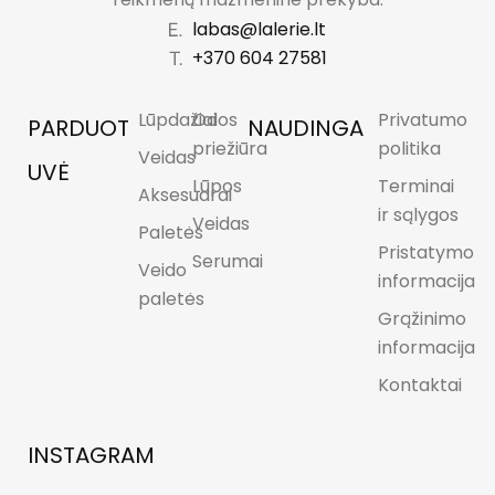
labas@lalerie.lt
+370 604 27581
Lūpdažiai
Odos
Privatumo
PARDUOT
NAUDINGA
priežiūra
politika
Veidas
UVĖ
Lūpos
Terminai
Aksesuarai
ir sąlygos
Veidas
Paletės
Pristatymo
Serumai
Veido
informacija
paletės
Grąžinimo
informacija
Kontaktai
INSTAGRAM