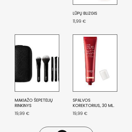
LŪPŲ BLIZGIS
11,99
€
MAKIAŽO ŠEPETĖLIŲ
SPALVOS
RINKINYS
KOREKTORIUS, 30 ML.
19,99
€
19,99
€