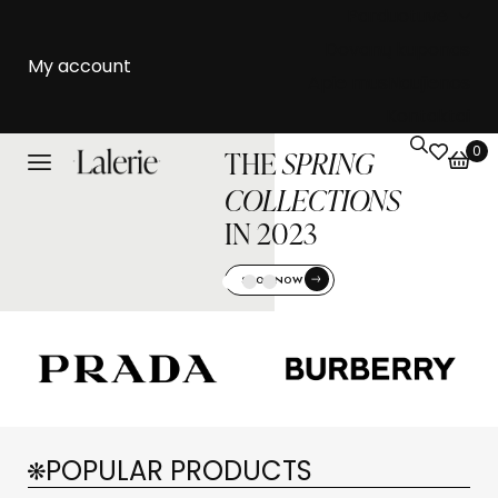
Parduotuvė
Dovanų kuponas
My account
Apie mus
Naujienos
Kontaktai
0
THE
SPRING
COLLECTIONS
IN 2023
SHOP NOW
POPULAR PRODUCTS