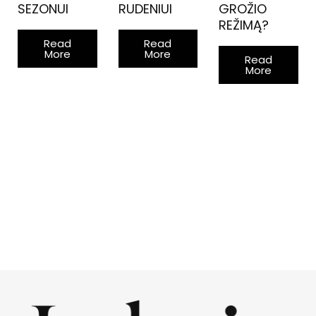
SEZONUI
RUDENIUI
GROŽIO
S
REŽIMĄ?
Read
Read
More
More
Read
More