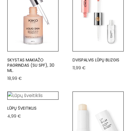
SKYSTAS MAKIAŽO
DVISPALVIS LŪPŲ BLIZGIS
PAGRINDAS (SU SPF), 30
11,99
€
ML.
18,99
€
LŪPŲ ŠVEITIKLIS
4,99
€