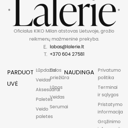
Oficialus KIKO Milan atstovas Lietuvoje, grožio
reikmenų mažmeninė prekyba.
labas@lalerie.lt
+370 604 27581
Lūpdažiai
Odos
Privatumo
PARDUOT
NAUDINGA
priežiūra
politika
Veidas
UVĖ
Lūpos
Terminai
Aksesuarai
ir sąlygos
Veidas
Paletės
Pristatymo
Serumai
Veido
informacija
paletės
Grąžinimo