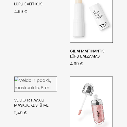
LŪPŲ ŠVEITIKLIS
4,99
€
GILIAI MAITINANTIS
LŪPŲ BALZAMAS
4,99
€
VEIDO IR PAAKIŲ
MASKUOKLIS, 8 ML.
11,49
€