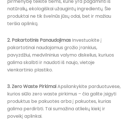
pirmenybę teikite tiems, kurie yra pagaminti iš
natūralių, ekologiškai užaugintų ingredientų. Šie
produktai ne tik švelnūs jūsų odai, bet ir mažiau
teršia aplinką.
2. Pakartotinis Panaudojimas
Investuokite į
pakartotinai naudojamus grožio įrankius,
pavyzdžiui, medvilninius valymo diskelius, kuriuos
galima skalbti ir naudoti iš naujo, vietoje
vienkartinio plastiko.
3. Zero Waste Pirkimai
Apsilankykite parduotuvėse,
kurios siūlo zero waste pirkimus – čia galite įsigyti
produktus be pakuotės arba į pakuotes, kurias
galima perdirbti. Tai sumažina atliekų kiekį ir
poveikį aplinkai.