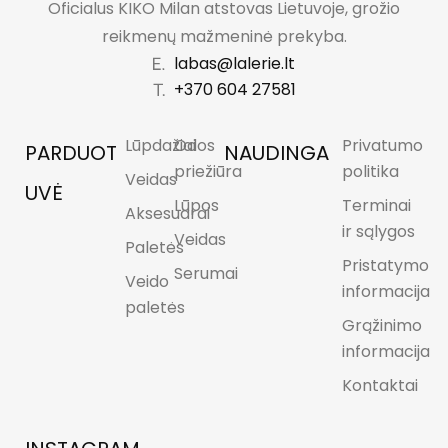
Oficialus KIKO Milan atstovas Lietuvoje, grožio
reikmenų mažmeninė prekyba.
labas@lalerie.lt
+370 604 27581
Lūpdažiai
Odos
Privatumo
PARDUOT
NAUDINGA
priežiūra
politika
Veidas
UVĖ
Lūpos
Terminai
Aksesuarai
ir sąlygos
Veidas
Paletės
Pristatymo
Serumai
Veido
informacija
paletės
Grąžinimo
informacija
Kontaktai