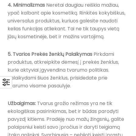
4. Minimalizmas
Neretai daugiau reiškia mažiau,
ypač kalbant apie kosmetiką. Rinkitės kokybiškus,
universalus produktus, kuriuos galėsite naudoti
kelias funkcijas atliekant. Tai ne tik taupys vietą
jūsų kosmetinėje, bet ir mažins vartojimą.
5. Tvarios Prekės ženklų Palaikymas
Pirkdami
produktus, atkreipkite dėmesį į prekės ženklus,
kurie aktyviai įgyvendina tvarumo politikas.
Palaikydami šiuos ženklus, prisidedate prie
tvarumo visame pasaulyje.
Užbaigimas:
Tvarus grožio režimas yra ne tik
ekologiškas pasirinkimas, bet ir būdas parodyti
pavyzdį kitiems. Pradėję nuo mažų žingsnių, galite
palaipsniui keisti savo įpročius ir daryti teigiamą
įtaką aplinkai. Svarbiausia – nebijoti keisti įprastų