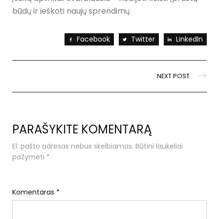
būdų ir ieškoti naujų sprendimų.
Facebook
Twitter
LinkedIn
NEXT POST
PARAŠYKITE KOMENTARĄ
El. pašto adresas nebus skelbiamas.
Būtini laukeliai
pažymėti
*
Komentaras
*